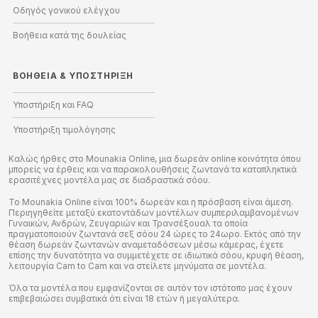
Οδηγός γονικού ελέγχου
Βοήθεια κατά της δουλείας
ΒΟΉΘΕΙΑ
&
ΥΠΟΣΤΉΡΙΞΗ
Υποστήριξη και FAQ
Υποστήριξη τιμολόγησης
Καλώς ήρθες στο Mounakia Online, μια δωρεάν online κοινότητα όπου
μπορείς να έρθεις και να παρακολουθήσεις ζωντανά τα καταπληκτικά
ερασιτέχνες μοντέλα μας σε διαδραστικά σόου.
Το Mounakia Online είναι 100% δωρεάν και η πρόσβαση είναι άμεση.
Περιηγηθείτε μεταξύ εκατοντάδων μοντέλων συμπεριλαμβανομένων
Γυναικών, Ανδρών, Ζευγαριών και Τρανσέξουαλ τα οποία
πραγματοποιούν ζωντανά σεξ σόου 24 ώρες το 24ωρο. Εκτός από την
θέαση δωρεάν ζωντανών αναμεταδόσεων μέσω κάμερας, έχετε
επίσης την δυνατότητα να συμμετέχετε σε ιδιωτικά σόου, κρυφή θέαση,
λειτουργία Cam to Cam και να στείλετε μηνύματα σε μοντέλα.
Όλα τα μοντέλα που εμφανίζονται σε αυτόν τον ιστότοπο μας έχουν
επιβεβαιώσει συμβατικά ότι είναι 18 ετών ή μεγαλύτερα.