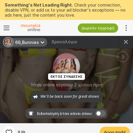
Something's Not Loading Right.
Check your connection,
disable VPN, or add us to your ad blocker's exceptions — no
ads here, just the content you love.
Δωρεάν εγγραφή
Χρονολόγιο
69_Bunnies
ΕΚΤΟΣ ΣΥΝΔΕΣΗΣ
Ήταν online περίπου 2 χρόνια πριν
We'll be back soon for great shows 
Ειδοποίηση όταν κάνει σόου:
8.9k
Δώρο πριβέ