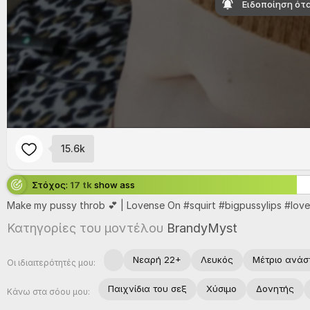
Ειδοποίηση ότα
15.6k
Στόχος:
17 tk
show ass
Make
my
pussy
throb 💕 |
Lovense
On #
squirt #
bigpussylips #
lov
Κατηγορίες του μοντέλου
BrandyMyst
Νεαρή 22+
Λευκός
Μέτριο ανάσ
Οι ιδιαιτερότητές μου:
Παιχνίδια του σεξ
Χύσιμο
Δονητής
Κάνω στα σόου μου: