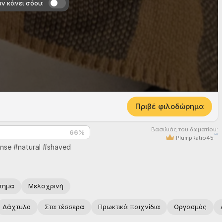
ν κάνει σόου:
Πριβέ φιλοδώρημα
Βασιλιάς του δωματίου:
66
%
EX
PlumpRatio45
ense #
natural #
shaved
τημα
Μελαχρινή
Δάχτυλο
Στα τέσσερα
Πρωκτικά παιχνίδια
Οργασμός