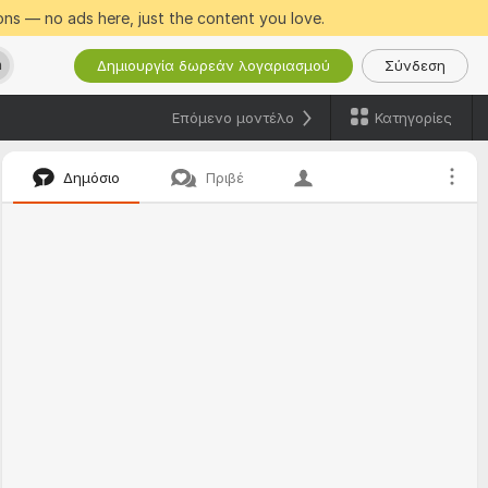
ns — no ads here, just the content you love.
Δημιουργία δωρεάν λογαριασμού
Σύνδεση
h
Κατηγορίες
Επόμενο μοντέλο
Δημόσιο
Πριβέ