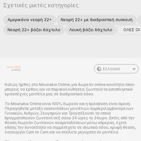
Σχετικές μικτές κατηγορίες
Αμερικάνα νεαρή 22+
Νεαρή 22+ με διαδραστική συσκευή
ΟΛΕΣ ΟΙ
Νεαρή 22+ βάζει δάχτυλο
Λευκή βάζει δάχτυλο
Ελληνικά
Καλώς ήρθες στο Mounakia Online, μια δωρεάν online κοινότητα όπου
μπορείς να έρθεις και να παρακολουθήσεις ζωντανά τα καταπληκτικά
ερασιτέχνες μοντέλα μας σε διαδραστικά σόου.
Το Mounakia Online είναι 100% δωρεάν και η πρόσβαση είναι άμεση.
Περιηγηθείτε μεταξύ εκατοντάδων μοντέλων συμπεριλαμβανομένων
Γυναικών, Ανδρών, Ζευγαριών και Τρανσέξουαλ τα οποία
πραγματοποιούν ζωντανά σεξ σόου 24 ώρες το 24ωρο. Εκτός από την
θέαση δωρεάν ζωντανών αναμεταδόσεων μέσω κάμερας, έχετε
επίσης την δυνατότητα να συμμετέχετε σε ιδιωτικά σόου, κρυφή θέαση,
λειτουργία Cam to Cam και να στείλετε μηνύματα σε μοντέλα.