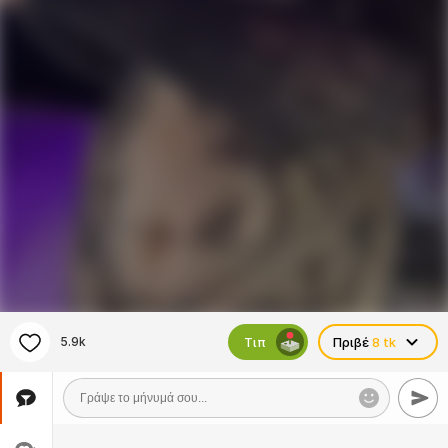
Τιπ
5.9k
Πριβέ
8 tk