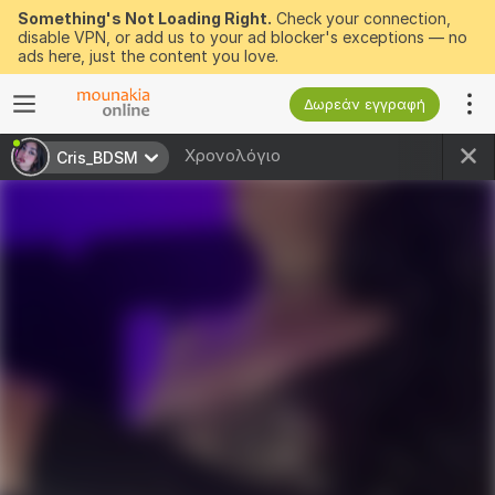
Something's Not Loading Right.
Check your connection,
disable VPN, or add us to your ad blocker's exceptions — no
ads here, just the content you love.
Δωρεάν εγγραφή
Χρονολόγιο
Cris_BDSM