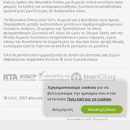
Καλώς ήρθες στο Mounakia Online, μια δωρεάν online κοινότητα όπου
μπορείς να έρθεις και να παρακολουθήσεις ζωντανά τα καταπληκτικά
ερασιτέχνες μοντέλα μας σε διαδραστικά σόου.
Το Mounakia Online είναι 100% δωρεάν και η πρόσβαση είναι άμεση.
Περιηγηθείτε μεταξύ εκατοντάδων μοντέλων συμπεριλαμβανομένων
Γυναικών, Ανδρών, Ζευγαριών και Τρανσέξουαλ τα οποία
πραγματοποιούν ζωντανά σεξ σόου 24 ώρες το 24ωρο. Εκτός από την
θέαση δωρεάν ζωντανών αναμεταδόσεων μέσω κάμερας, έχετε
επίσης την δυνατότητα να συμμετέχετε σε ιδιωτικά σόου, κρυφή θέαση,
λειτουργία Cam to Cam και να στείλετε μηνύματα σε μοντέλα.
Όλα τα μοντέλα που εμφανίζονται σε αυτόν τον ιστότοπο μας έχουν
επιβεβαιώσει συμβατικά ότι είναι 18 ετών ή μεγαλύτερα.
Χρησιμοποιούμε cookies
για να
βελτιώσουμε την εμπειρία σου στον
18 U.S.C. 2257 Δήλωση συμμόρφωσης απαιτήσεων τήρησης αρχείων
ιστότοπο:
Πολιτική για τα cookies
.
Διαχείριση
Αποδοχή όλων
©
2026
mounakia.online