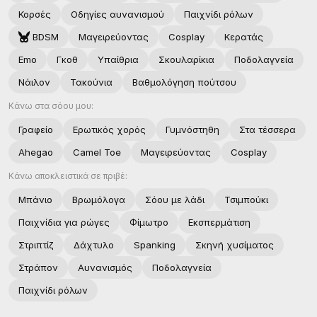
Κορσές
Οδηγίες αυνανισμού
Παιχνίδι ρόλων
BDSM
Μαγειρεύοντας
Cosplay
Κερατάς
Emo
Γκοθ
Υπαίθρια
Σκουλαρίκια
Ποδολαγνεία
Νάιλον
Τακούνια
Βαθμολόγηση πούτσου
Κάνω στα σόου μου:
Γραφείο
Ερωτικός χoρός
Γυμνόστηθη
Στα τέσσερα
Ahegao
Camel Toe
Μαγειρεύοντας
Cosplay
Κάνω αποκλειστικά σε πριβέ:
Μπάνιο
Βρωμόλογα
Σόου με λάδι
Τσιμπούκι
Παιχνίδια για ρώγες
Φίμωτρο
Εκσπερμάτιση
Στριπτίζ
Δάχτυλο
Spanking
Σκηνή χυσίματος
Στράπον
Αυνανισμός
Ποδολαγνεία
Παιχνίδι ρόλων