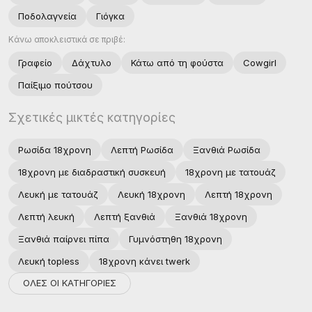
Ποδολαγνεία
Γιόγκα
Κάνω αποκλειστικά σε πριβέ:
Γραφείο
Δάχτυλο
Κάτω από τη φούστα
Cowgirl
Παίξιμο πούτσου
Σχετικές μικτές κατηγορίες
Ρωσίδα 18χρονη
Λεπτή Ρωσίδα
Ξανθιά Ρωσίδα
18χρονη με διαδραστική συσκευή
18χρονη με τατουάζ
Λευκή με τατουάζ
Λευκή 18χρονη
Λεπτή 18χρονη
Λεπτή λευκή
Λεπτή ξανθιά
Ξανθιά 18χρονη
Ξανθιά παίρνει πίπα
Γυμνόστηθη 18χρονη
Λευκή topless
18χρονη κάνει twerk
ΟΛΕΣ ΟΙ ΚΑΤΗΓΟΡΙΕΣ