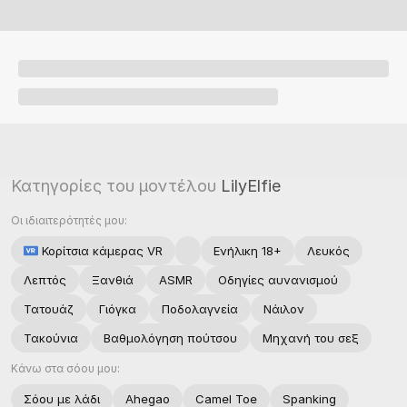
Κατηγορίες του μοντέλου
LilyElfie
Οι ιδιαιτερότητές μου:
Κορίτσια κάμερας VR
Ενήλικη 18+
Λευκός
Λεπτός
Ξανθιά
ASMR
Οδηγίες αυνανισμού
Τατουάζ
Γιόγκα
Ποδολαγνεία
Νάιλον
Τακούνια
Βαθμολόγηση πούτσου
Μηχανή του σεξ
Κάνω στα σόου μου:
Σόου με λάδι
Ahegao
Camel Toe
Spanking