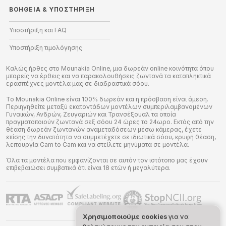
ΒΟΉΘΕΙΑ
&
ΥΠΟΣΤΉΡΙΞΗ
Υποστήριξη και FAQ
Υποστήριξη τιμολόγησης
Καλώς ήρθες στο Mounakia Online, μια δωρεάν online κοινότητα όπου
μπορείς να έρθεις και να παρακολουθήσεις ζωντανά τα καταπληκτικά
ερασιτέχνες μοντέλα μας σε διαδραστικά σόου.
Το Mounakia Online είναι 100% δωρεάν και η πρόσβαση είναι άμεση.
Περιηγηθείτε μεταξύ εκατοντάδων μοντέλων συμπεριλαμβανομένων
Γυναικών, Ανδρών, Ζευγαριών και Τρανσέξουαλ τα οποία
πραγματοποιούν ζωντανά σεξ σόου 24 ώρες το 24ωρο. Εκτός από την
θέαση δωρεάν ζωντανών αναμεταδόσεων μέσω κάμερας, έχετε
επίσης την δυνατότητα να συμμετέχετε σε ιδιωτικά σόου, κρυφή θέαση,
λειτουργία Cam to Cam και να στείλετε μηνύματα σε μοντέλα.
Όλα τα μοντέλα που εμφανίζονται σε αυτόν τον ιστότοπο μας έχουν
επιβεβαιώσει συμβατικά ότι είναι 18 ετών ή μεγαλύτερα.
Χρησιμοποιούμε cookies
για να