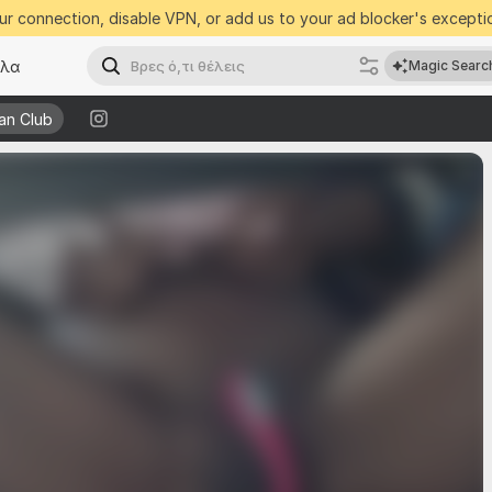
r connection, disable VPN, or add us to your ad blocker's exceptio
έλα
Magic Searc
an Club
an Club