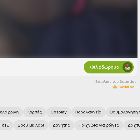
Φιλοδώρημα
Βασιλιάς του δωματίου:
DavidLaoui
ελαχρινή
Κορσές
Cosplay
Ποδολαγνεία
Βαθμολόγηση 
υ σεξ
Σόου με λάδι
Δονητής
Παιχνίδια για ρώγες
Δάχτ