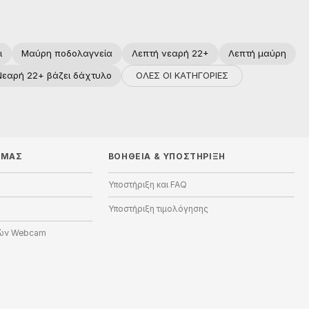
ι
Μαύρη ποδολαγνεία
Λεπτή νεαρή 22+
Λεπτή μαύρη
ΟΛΕΣ ΟΙ ΚΑΤΗΓΟΡΙΕΣ
Νεαρή 22+ βάζει δάχτυλο
 ΜΑΣ
ΒΟΉΘΕΙΑ
&
ΥΠΟΣΤΉΡΙΞΗ
Υποστήριξη και FAQ
Υποστήριξη τιμολόγησης
ών Webcam