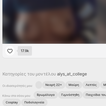
17.9k
Κατηγορίες του μοντέλου
alys_at_college
Νεαρή 22+
Μαύρη
Λεπτός
Μ
Οι ιδιαιτερότητές μου:
Βρωμόλογα
Γυμνόστηθη
Παιχνίδια το
Κάνω στα σόου μου:
Cosplay
Ποδολαγνεία