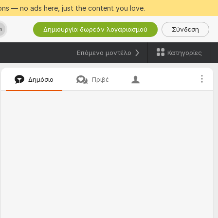
ns — no ads here, just the content you love.
Δημιουργία δωρεάν λογαριασμού
Σύνδεση
h
Κατηγορίες
Επόμενο μοντέλο
Δημόσιο
Πριβέ