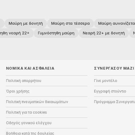
+
Μαύρη με δονητή
Μαύρη στα τέσσερα
Μαύρη αυνανίζετα
τηθη νεαρή 22+
Γυμνόστηθη μαύρη
Νεαρή 22+ με δονητή
ΝΟΜΙΚΑ ΚΑΙ ΑΣΦΑΛΕΙΑ
ΣΥΝΕΡΓΑΣΟΥ ΜΑΖΙ
Πολιτική απορρήτου
Γίνε μοντέλο
Όροι χρήσης
Εγγραφή στούντιο
Πολιτική πνευματικών δικαιωμάτων
Πρόγραμμα Συνεργατ
Πολιτική για τα cookies
Οδηγός γονικού ελέγχου
Βοήθεια κατά της δουλείας