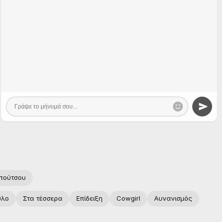
πούτσου
υλο
Στα τέσσερα
Επίδειξη
Cowgirl
Αυνανισμός