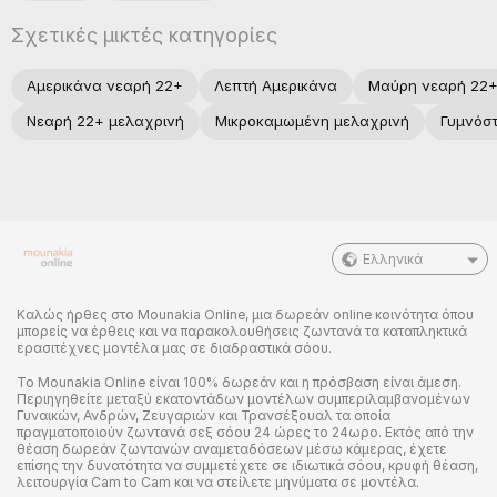
Σχετικές μικτές κατηγορίες
Αμερικάνα νεαρή 22+
Λεπτή Αμερικάνα
Μαύρη νεαρή 22
Νεαρή 22+ μελαχρινή
Μικροκαμωμένη μελαχρινή
Γυμνόσ
Ελληνικά
Καλώς ήρθες στο Mounakia Online, μια δωρεάν online κοινότητα όπου
μπορείς να έρθεις και να παρακολουθήσεις ζωντανά τα καταπληκτικά
ερασιτέχνες μοντέλα μας σε διαδραστικά σόου.
Το Mounakia Online είναι 100% δωρεάν και η πρόσβαση είναι άμεση.
Περιηγηθείτε μεταξύ εκατοντάδων μοντέλων συμπεριλαμβανομένων
Γυναικών, Ανδρών, Ζευγαριών και Τρανσέξουαλ τα οποία
πραγματοποιούν ζωντανά σεξ σόου 24 ώρες το 24ωρο. Εκτός από την
θέαση δωρεάν ζωντανών αναμεταδόσεων μέσω κάμερας, έχετε
επίσης την δυνατότητα να συμμετέχετε σε ιδιωτικά σόου, κρυφή θέαση,
λειτουργία Cam to Cam και να στείλετε μηνύματα σε μοντέλα.