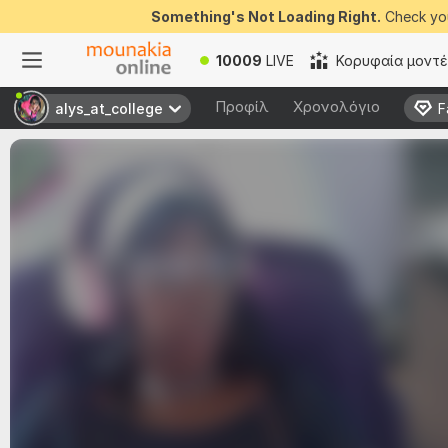
Something's Not Loading Right.
Check you
10009
LIVE
Κορυφαία μοντ
Προφίλ
Χρονολόγιο
alys_at_college
alys_at_college
F
F