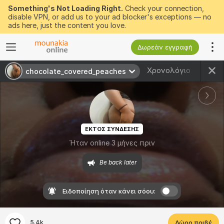
Something's Not Loading Right.
Check your connection,
disable VPN, or add us to your ad blocker's exceptions — no
ads here, just the content you love.
Δωρεάν εγγραφή
Χρονολόγιο
chocolate_covered_peaches
ΕΚΤΟΣ ΣΥΝΔΕΣΗΣ
Ήταν online 3 μήνες πριν
Be back later
Ειδοποίηση όταν κάνει σόου:
5.4k
Δώρο πριβέ