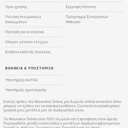
Όροι χρήσης
Εγγραφή στούντιο
Πολιτική πνευματικών
Πρόγραμμα Συνεργατών
δικαιωμάτων
Webcam
Πολιτική για τα cookies
Οδηγός γονικού ελέγχου
Βοήθεια κατά της δουλείας
ΒΟΉΘΕΙΑ
&
ΥΠΟΣΤΉΡΙΞΗ
Υποστήριξη και FAQ
Υποστήριξη τιμολόγησης
Καλώς ήρθες στο Mounakia Online, μια δωρεάν online κοινότητα όπου
μπορείς να έρθεις και να παρακολουθήσεις ζωντανά τα καταπληκτικά
ερασιτέχνες μοντέλα μας σε διαδραστικά σόου.
Το Mounakia Online είναι 100% δωρεάν και η πρόσβαση είναι άμεση.
Περιηγηθείτε μεταξύ εκατοντάδων μοντέλων συμπεριλαμβανομένων
Γυναικών, Ανδρών, Ζευγαριών και Τρανσέξουαλ τα οποία