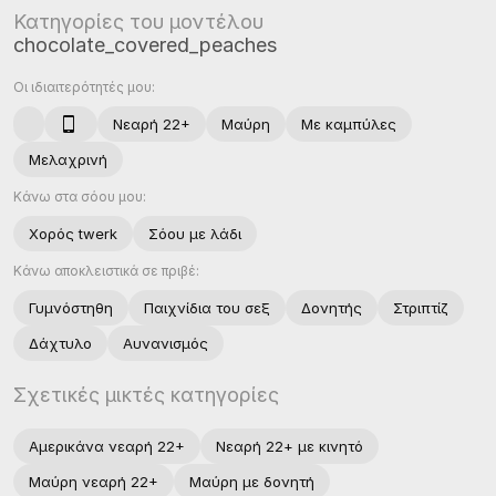
Κατηγορίες του μοντέλου
chocolate_covered_peaches
Οι ιδιαιτερότητές μου:
Νεαρή 22+
Μαύρη
Με καμπύλες
Μελαχρινή
Κάνω στα σόου μου:
Χορός twerk
Σόου με λάδι
Κάνω αποκλειστικά σε πριβέ:
Γυμνόστηθη
Παιχνίδια του σεξ
Δονητής
Στριπτίζ
Δάχτυλο
Αυνανισμός
Σχετικές μικτές κατηγορίες
Αμερικάνα νεαρή 22+
Νεαρή 22+ με κινητό
Μαύρη νεαρή 22+
Μαύρη με δονητή