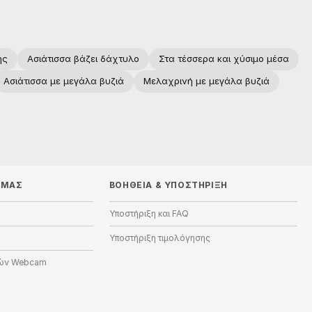
ής
Ασιάτισσα βάζει δάχτυλο
Στα τέσσερα και χύσιμο μέσα
Ασιάτισσα με μεγάλα βυζιά
Μελαχρινή με μεγάλα βυζιά
 ΜΑΣ
ΒΟΉΘΕΙΑ
&
ΥΠΟΣΤΉΡΙΞΗ
Υποστήριξη και FAQ
Υποστήριξη τιμολόγησης
ών Webcam