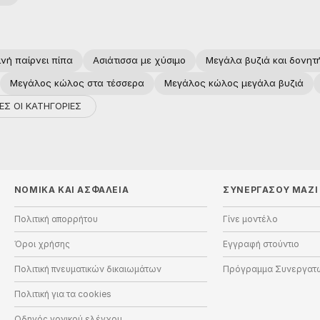
νή παίρνει πίπα
Ασιάτισσα με χύσιμο
Μεγάλα βυζιά και δονητ
Μεγάλος κώλος στα τέσσερα
Μεγάλος κώλος μεγάλα βυζιά
ΕΣ ΟΙ ΚΑΤΗΓΟΡΙΕΣ
ΝΟΜΙΚΑ ΚΑΙ ΑΣΦΑΛΕΙΑ
ΣΥΝΕΡΓΑΣΟΥ ΜΑΖΙ
Πολιτική απορρήτου
Γίνε μοντέλο
Όροι χρήσης
Εγγραφή στούντιο
Πολιτική πνευματικών δικαιωμάτων
Πρόγραμμα Συνεργατ
Πολιτική για τα cookies
Οδηγός γονικού ελέγχου