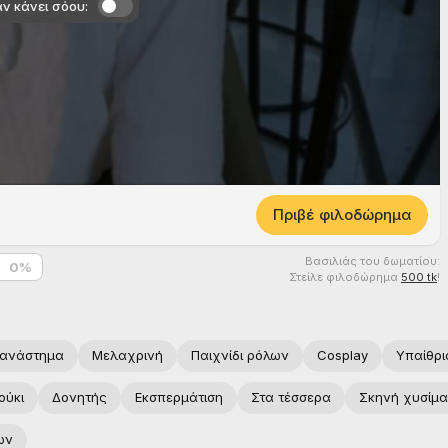
ν κάνει σόου:
Πριβέ φιλοδώρημα
Βασιλιάς του δωματίου:
0
%
Στείλε φιλοδώρημα
500 tk
!
 ανάστημα
Μελαχρινή
Παιχνίδι ρόλων
Cosplay
Υπαίθρι
ούκι
Δονητής
Εκσπερμάτιση
Στα τέσσερα
Σκηνή χυσίμα
ων