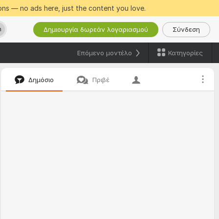
ns — no ads here, just the content you love.
Δημιουργία δωρεάν λογαριασμού
Σύνδεση
h
Κατηγορίες
Επόμενο μοντέλο
Δημόσιο
Πριβέ