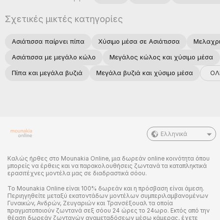
Σχετικές μικτές κατηγορίες
Ασιάτισσα παίρνει πίπα
Χύσιμο μέσα σε Ασιάτισσα
Μελαχρι
Ασιάτισσα με μεγάλο κώλο
Μεγάλος κώλος και χύσιμο μέσα
ΟΛ
Πίπα και μεγάλα βυζιά
Μεγάλα βυζιά και χύσιμο μέσα
Ελληνικά
Καλώς ήρθες στο Mounakia Online, μια δωρεάν online κοινότητα όπου
μπορείς να έρθεις και να παρακολουθήσεις ζωντανά τα καταπληκτικά
ερασιτέχνες μοντέλα μας σε διαδραστικά σόου.
Το Mounakia Online είναι 100% δωρεάν και η πρόσβαση είναι άμεση.
Περιηγηθείτε μεταξύ εκατοντάδων μοντέλων συμπεριλαμβανομένων
Γυναικών, Ανδρών, Ζευγαριών και Τρανσέξουαλ τα οποία
πραγματοποιούν ζωντανά σεξ σόου 24 ώρες το 24ωρο. Εκτός από την
θέαση δωρεάν ζωντανών αναμεταδόσεων μέσω κάμερας, έχετε