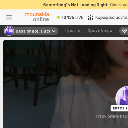
Something's Not Loading Right.
Check you
10435
LIVE
Κορυφαία μοντέ
Προφίλ
Χρονολόγιο
passionate_sluts
passionate_sluts
ΕΚΤΟΣ 
Ήταν online περ