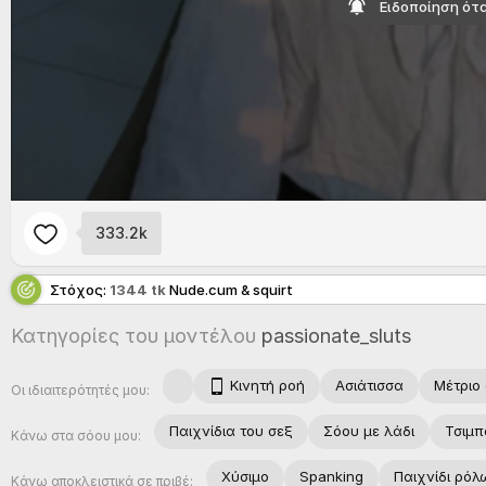
Ειδοποίηση ότα
333.2k
Στόχος:
1344 tk
Nude.cum & squirt
Κατηγορίες του μοντέλου
passionate_sluts
Κινητή ροή
Ασιάτισσα
Μέτριο
Οι ιδιαιτερότητές μου:
Παιχνίδια του σεξ
Σόου με λάδι
Τσιμπ
Κάνω στα σόου μου:
Χύσιμο
Spanking
Παιχνίδι ρόλ
Κάνω αποκλειστικά σε πριβέ: