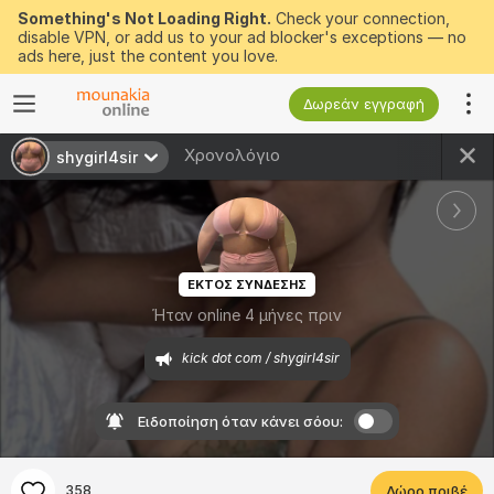
Something's Not Loading Right.
Check your connection,
disable VPN, or add us to your ad blocker's exceptions — no
ads here, just the content you love.
Δωρεάν εγγραφή
Χρονολόγιο
shygirl4sir
ΕΚΤΟΣ ΣΥΝΔΕΣΗΣ
Ήταν online 4 μήνες πριν
kick dot com / shygirl4sir
Ειδοποίηση όταν κάνει σόου:
358
Δώρο πριβέ