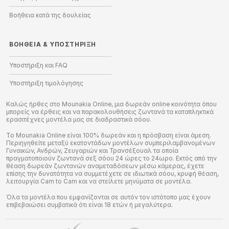
Βοήθεια κατά της δουλείας
ΒΟΉΘΕΙΑ
&
ΥΠΟΣΤΉΡΙΞΗ
Υποστήριξη και FAQ
Υποστήριξη τιμολόγησης
Καλώς ήρθες στο Mounakia Online, μια δωρεάν online κοινότητα όπου
μπορείς να έρθεις και να παρακολουθήσεις ζωντανά τα καταπληκτικά
ερασιτέχνες μοντέλα μας σε διαδραστικά σόου.
Το Mounakia Online είναι 100% δωρεάν και η πρόσβαση είναι άμεση.
Περιηγηθείτε μεταξύ εκατοντάδων μοντέλων συμπεριλαμβανομένων
Γυναικών, Ανδρών, Ζευγαριών και Τρανσέξουαλ τα οποία
πραγματοποιούν ζωντανά σεξ σόου 24 ώρες το 24ωρο. Εκτός από την
θέαση δωρεάν ζωντανών αναμεταδόσεων μέσω κάμερας, έχετε
επίσης την δυνατότητα να συμμετέχετε σε ιδιωτικά σόου, κρυφή θέαση,
λειτουργία Cam to Cam και να στείλετε μηνύματα σε μοντέλα.
Όλα τα μοντέλα που εμφανίζονται σε αυτόν τον ιστότοπο μας έχουν
επιβεβαιώσει συμβατικά ότι είναι 18 ετών ή μεγαλύτερα.