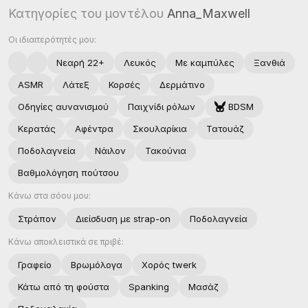
Κατηγορίες του μοντέλου
Anna_Maxwell
Οι ιδιαιτερότητές μου:
Νεαρή 22+
Λευκός
Με καμπύλες
Ξανθιά
ASMR
Λάτεξ
Κορσές
Δερμάτινο
Οδηγίες αυνανισμού
Παιχνίδι ρόλων
BDSM
Κερατάς
Αφέντρα
Σκουλαρίκια
Τατουάζ
Ποδολαγνεία
Νάιλον
Τακούνια
Βαθμολόγηση πούτσου
Κάνω στα σόου μου:
Στράπον
Διείσδυση με strap-on
Ποδολαγνεία
Κάνω αποκλειστικά σε πριβέ:
Γραφείο
Βρωμόλογα
Χορός twerk
Κάτω από τη φούστα
Spanking
Μασάζ