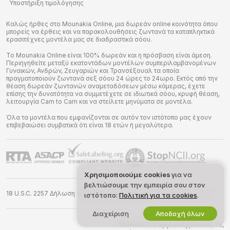
Υποστήριξη τιμολόγησης
Καλώς ήρθες στο Mounakia Online, μια δωρεάν online κοινότητα όπου
μπορείς να έρθεις και να παρακολουθήσεις ζωντανά τα καταπληκτικά
ερασιτέχνες μοντέλα μας σε διαδραστικά σόου.
Το Mounakia Online είναι 100% δωρεάν και η πρόσβαση είναι άμεση.
Περιηγηθείτε μεταξύ εκατοντάδων μοντέλων συμπεριλαμβανομένων
Γυναικών, Ανδρών, Ζευγαριών και Τρανσέξουαλ τα οποία
πραγματοποιούν ζωντανά σεξ σόου 24 ώρες το 24ωρο. Εκτός από την
θέαση δωρεάν ζωντανών αναμεταδόσεων μέσω κάμερας, έχετε
επίσης την δυνατότητα να συμμετέχετε σε ιδιωτικά σόου, κρυφή θέαση,
λειτουργία Cam to Cam και να στείλετε μηνύματα σε μοντέλα.
Όλα τα μοντέλα που εμφανίζονται σε αυτόν τον ιστότοπο μας έχουν
επιβεβαιώσει συμβατικά ότι είναι 18 ετών ή μεγαλύτερα.
Χρησιμοποιούμε cookies
για να
βελτιώσουμε την εμπειρία σου στον
18 U.S.C. 2257 Δήλωση συμμόρφωσης απαιτήσεων τήρησης αρχείων
ιστότοπο:
Πολιτική για τα cookies
.
Διαχείριση
Αποδοχή όλων