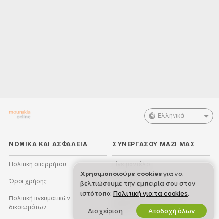
Ελληνικά
ΝΟΜΙΚΑ ΚΑΙ ΑΣΦΑΛΕΙΑ
ΣΥΝΕΡΓΑΣΟΥ ΜΑΖΙ ΜΑΣ
Πολιτική απορρήτου
Γίνε μοντέλο
Χρησιμοποιούμε cookies
για να
Όροι χρήσης
Εγγραφή στούντιο
βελτιώσουμε την εμπειρία σου στον
ιστότοπο:
Πολιτική για τα cookies
.
Πολιτική πνευματικών
Πρόγραμμα Συνεργατών
δικαιωμάτων
Webcam
Διαχείριση
Αποδοχή όλων