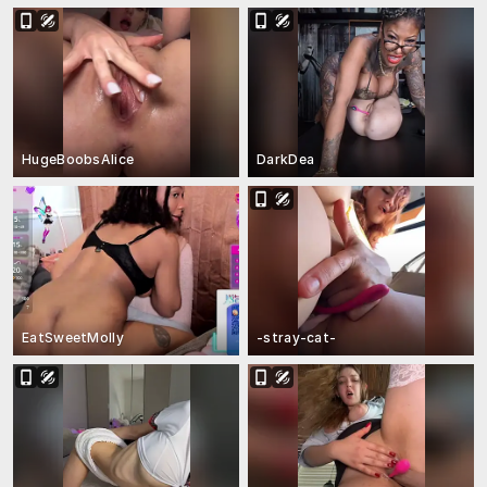
HugeBoobsAlice
DarkDea
EatSweetMolly
-stray-cat-