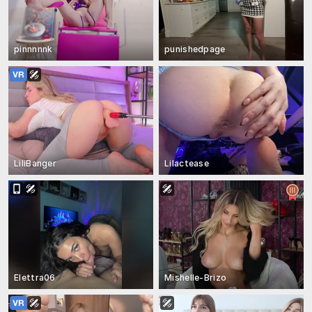
pinnnnnk
punishedpage
LiliBanger
Lilactease
Elettra06
Mishelle-Brizo