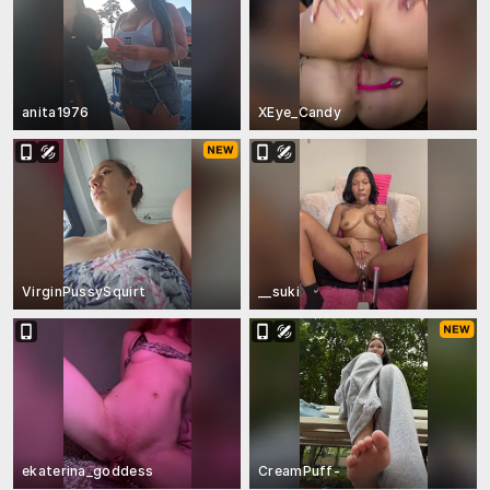
anita1976
XEye_Candy
VirginPussySquirt
__suki
ekaterina_goddess
CreamPuff-