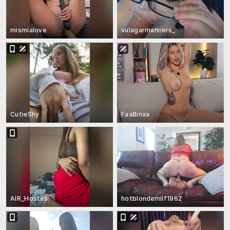
mismialove
vulagarmanners_
CutieShy
FaaBinaa
AIR_Hostes
hotblondemilf1962