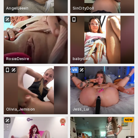
AngelLeeen
SinCityDoll
RosieDesire
babydolll
Olivia_Jemison
Jess_Lui