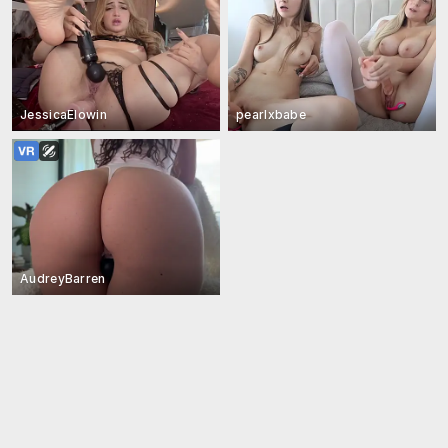
JessicaElowin
pearlxbabe
AudreyBarren