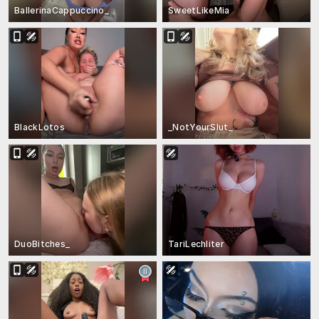
BallerinaCappuccino_
SweetLikeMia
BlackLotos
_NotYourSlut_
DuoBitches_
TariLechliter