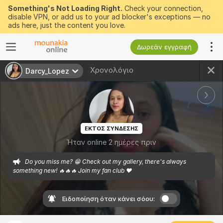
Something's Not Loading Right.
Check your connection,
disable VPN, or add us to your ad blocker's exceptions — no
ads here, just the content you love.
Δωρεάν εγγραφή
Χρονολόγιο
Darcy_Lopez
ΕΚΤΟΣ ΣΥΝΔΕΣΗΣ
Ήταν online 2 ημέρες πριν
Do you miss me? 😁 Check out my gallery, there's always 
something new! 🔥🔥🔥 Join my fan club ♥️
Ειδοποίηση όταν κάνει σόου: