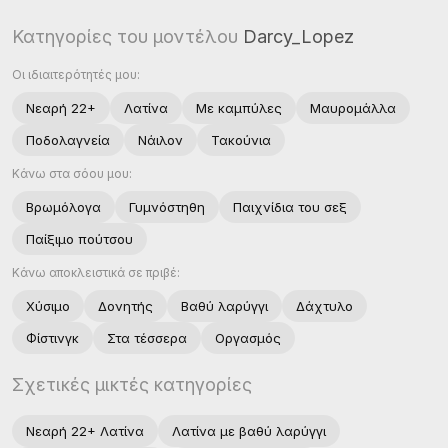
Κατηγορίες του μοντέλου
Darcy_Lopez
Οι ιδιαιτερότητές μου:
Νεαρή 22+
Λατίνα
Με καμπύλες
Μαυρομάλλα
Ποδολαγνεία
Νάιλον
Τακούνια
Κάνω στα σόου μου:
Βρωμόλογα
Γυμνόστηθη
Παιχνίδια του σεξ
Παίξιμο πούτσου
Κάνω αποκλειστικά σε πριβέ:
Χύσιμο
Δονητής
Βαθύ λαρύγγι
Δάχτυλο
Φίστινγκ
Στα τέσσερα
Οργασμός
Σχετικές μικτές κατηγορίες
Νεαρή 22+ Λατίνα
Λατίνα με βαθύ λαρύγγι