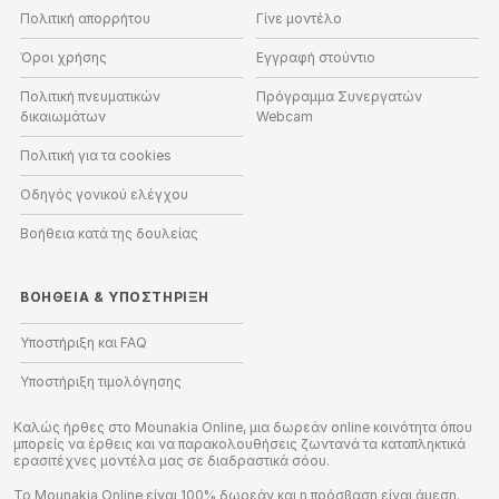
Πολιτική απορρήτου
Γίνε μοντέλο
Όροι χρήσης
Εγγραφή στούντιο
Πολιτική πνευματικών
Πρόγραμμα Συνεργατών
δικαιωμάτων
Webcam
Πολιτική για τα cookies
Οδηγός γονικού ελέγχου
Βοήθεια κατά της δουλείας
ΒΟΉΘΕΙΑ
&
ΥΠΟΣΤΉΡΙΞΗ
Υποστήριξη και FAQ
Υποστήριξη τιμολόγησης
Καλώς ήρθες στο Mounakia Online, μια δωρεάν online κοινότητα όπου
μπορείς να έρθεις και να παρακολουθήσεις ζωντανά τα καταπληκτικά
ερασιτέχνες μοντέλα μας σε διαδραστικά σόου.
Το Mounakia Online είναι 100% δωρεάν και η πρόσβαση είναι άμεση.