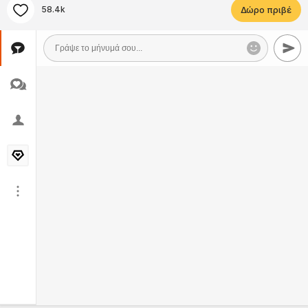
58.4k
Δώρο πριβέ