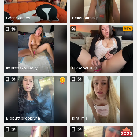
GennaJames
BelleLouiseVp
ImpressYouDaily
LivRose8008
Bigbuttbrooklynn
kira_mia
2020