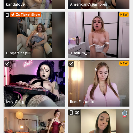
kandalove
AmericanCreampies
Σε Ticket Show
“
…
”
GingerSnap33
TinyKim_
Ivey_Strigoi
IleneElizondo