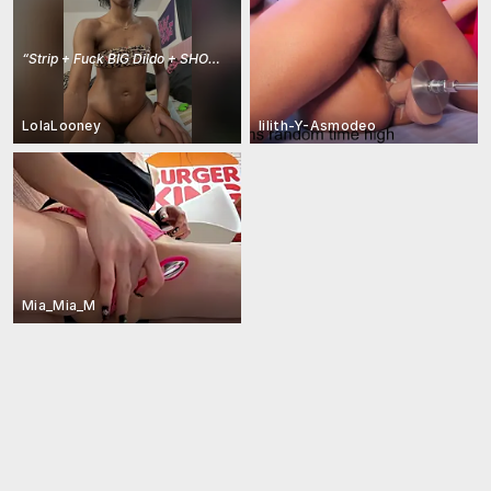
“
Strip + Fuck BIG Dildo + SHOWER PLAY🍒🌊 + SQUIRT
”
LolaLooney
lilith-Y-Asmodeo
Mia_Mia_M