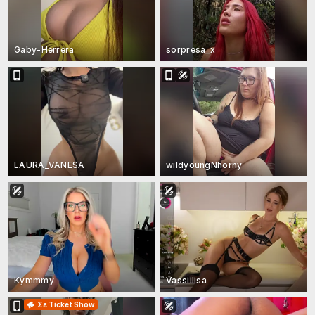
Gaby-Herrera
sorpresa_x
LAURA_VANESA
wildyoungNhorny
Kymmmy
Vassiilisa
Σε Ticket Show