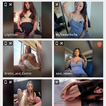
LilyOrion
MySweetSofie
Erotic_and_Exotic
sexi_noemi