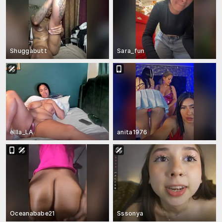
Shuggabutt
Sara_fun
ellla_LA
anita1976
Oceanababe21
Sssonya