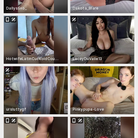
Dallyssxo_
Dakota_Blare
HotwifeLatinCuckoldCouple
LaceyDuValle13
ursluttygf
Pinkypupa-Love