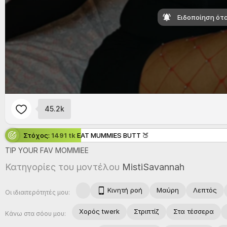
Ειδοποίηση ότα
45.2k
Στόχος:
1491 tk
EAT MUMMIES BUTT 🍑
TIP
YOUR
FAV
MOMMIEE
Κατηγορίες του μοντέλου
MistiSavannah
Κινητή ροή
Μαύρη
Λεπτός
Οι ιδιαιτερότητές μου:
Χορός twerk
Στριπτίζ
Στα τέσσερα
Κάνω στα σόου μου: