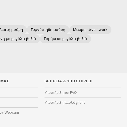
Λεπτή μαύρη
Γυμνόστηθη μαύρη
Μαύρη κάνει twerk
νη με μεγάλα βυζιά
Γαμήσι σε μεγάλα βυζιά
 ΜΑΣ
ΒΟΉΘΕΙΑ
&
ΥΠΟΣΤΉΡΙΞΗ
Υποστήριξη και FAQ
Υποστήριξη τιμολόγησης
ών Webcam