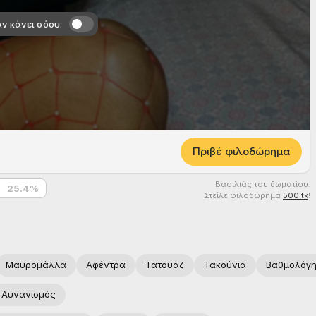
ν κάνει σόου:
Πριβέ φιλοδώρημα
Βασιλιάς του δωματίου:
25.4
%
Στείλε φιλοδώρημα
500 tk
!
Μαυρομάλλα
Αφέντρα
Τατουάζ
Τακούνια
Βαθμολόγη
Αυνανισμός