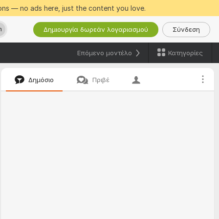
ns — no ads here, just the content you love.
Δημιουργία δωρεάν λογαριασμού
Σύνδεση
h
Κατηγορίες
Επόμενο μοντέλο
Δημόσιο
Πριβέ