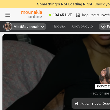
Something's Not Loading Right.
Check you
10445
LIVE
Κορυφαία μοντ
Προφίλ
Χρονολόγιο
MistiSavannah
MistiSavannah
F
F
ΕΚΤΟΣ 
Ήταν online
Favorite your Godd