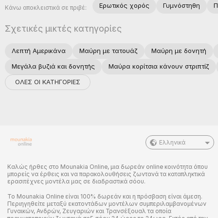
Ερωτικός χoρός
Γυμνόστηθη
Π
Κάνω αποκλειστικά σε πριβέ:
Σχετικές μικτές κατηγορίες
Λεπτή Αμερικάνα
Μαύρη με τατουάζ
Μαύρη με δονητή
Μεγάλα βυζιά και δονητής
Μαύρα κορίτσια κάνουν στριπτίζ
ΟΛΕΣ ΟΙ ΚΑΤΗΓΟΡΙΕΣ
Ελληνικά
Καλώς ήρθες στο Mounakia Online, μια δωρεάν online κοινότητα όπου
μπορείς να έρθεις και να παρακολουθήσεις ζωντανά τα καταπληκτικά
ερασιτέχνες μοντέλα μας σε διαδραστικά σόου.
Το Mounakia Online είναι 100% δωρεάν και η πρόσβαση είναι άμεση.
Περιηγηθείτε μεταξύ εκατοντάδων μοντέλων συμπεριλαμβανομένων
Γυναικών, Ανδρών, Ζευγαριών και Τρανσέξουαλ τα οποία