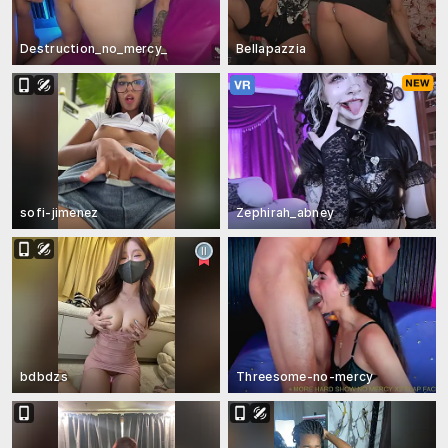
Destruction_no_mercy_
Bellapazzia
sofi-jimenez
Zephirah_abney
bdbdzs
Threesome-no-mercy