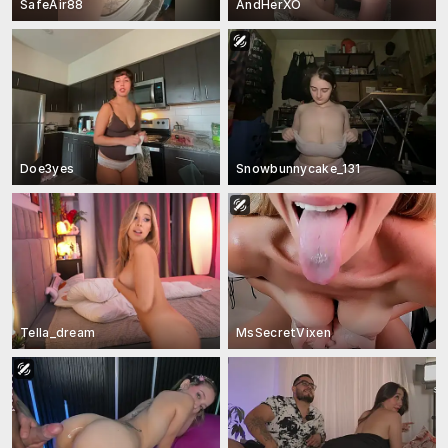
SafeAir88
AndHerXO
Doe3yes
Snowbunnycake_131
Tella_dream
MsSecretVixen