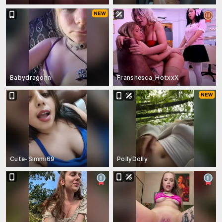
Babydragonn
Franshesca_HotxxX
Cute-Simmi69
PollyDolly