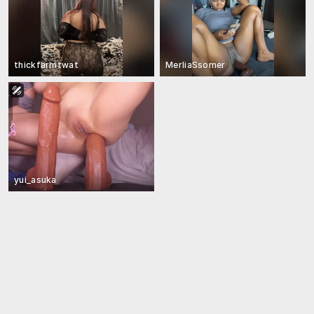
thickfarmtwat
MerliaSsomer
yui_asuka