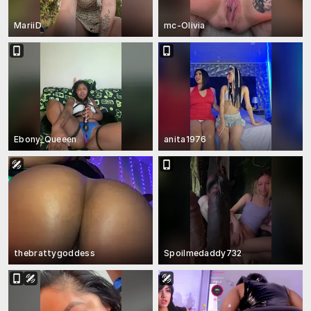
MariiD
mc-Olivia
Ebony_Queeen
anita1976
thebrattygoddess
Spoilmedaddy732