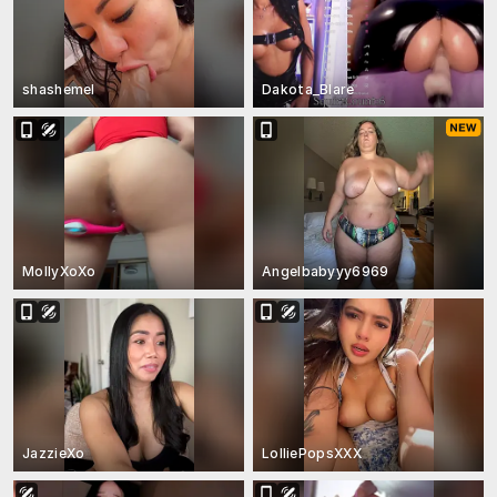
shashemel
Dakota_Blare
MollyXoXo
Angelbabyyy6969
JazzieXo
LolliePopsXXX