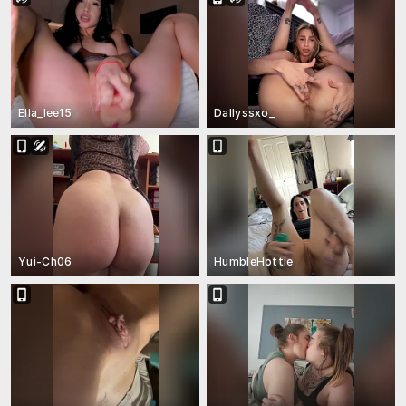
Ella_lee15
Dallyssxo_
Yui-Ch06
HumbleHottie