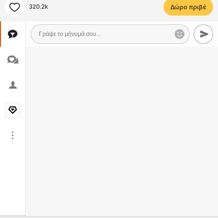
320.2k
Δώρο πριβέ