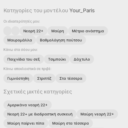
Κατηγορίες του μοντέλου
Your_Paris
Οι ιδιαιτερότητές μου:
Νεαρή 22+
Μαύρη
Μέτριο ανάστημα
Μαυρομάλλα
Βαθμολόγηση πούτσου
Κάνω στα σόου μου:
Παιχνίδια του σεξ
Τσιμπούκι
Δάχτυλο
Κάνω αποκλειστικά σε πριβέ:
Γυμνόστηθη
Στριπτίζ
Στα τέσσερα
Σχετικές μικτές κατηγορίες
Αμερικάνα νεαρή 22+
Νεαρή 22+ με διαδραστική συσκευή
Μαύρη νεαρή 22+
Μαύρη παίρνει πίπα
Μαύρη στα τέσσερα