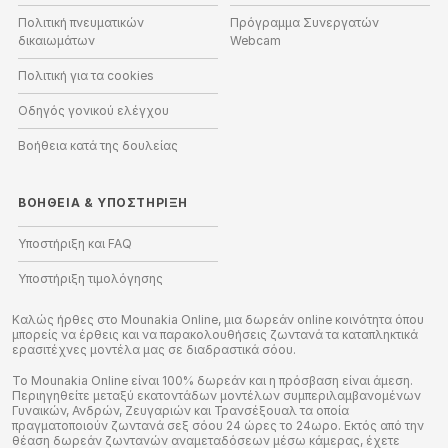
Πολιτική πνευματικών
Πρόγραμμα Συνεργατών
δικαιωμάτων
Webcam
Πολιτική για τα cookies
Οδηγός γονικού ελέγχου
Βοήθεια κατά της δουλείας
ΒΟΉΘΕΙΑ
&
ΥΠΟΣΤΉΡΙΞΗ
Υποστήριξη και FAQ
Υποστήριξη τιμολόγησης
Καλώς ήρθες στο Mounakia Online, μια δωρεάν online κοινότητα όπου
μπορείς να έρθεις και να παρακολουθήσεις ζωντανά τα καταπληκτικά
ερασιτέχνες μοντέλα μας σε διαδραστικά σόου.
Το Mounakia Online είναι 100% δωρεάν και η πρόσβαση είναι άμεση.
Περιηγηθείτε μεταξύ εκατοντάδων μοντέλων συμπεριλαμβανομένων
Γυναικών, Ανδρών, Ζευγαριών και Τρανσέξουαλ τα οποία
πραγματοποιούν ζωντανά σεξ σόου 24 ώρες το 24ωρο. Εκτός από την
θέαση δωρεάν ζωντανών αναμεταδόσεων μέσω κάμερας, έχετε