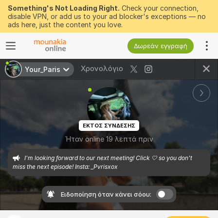
Something's Not Loading Right.
Check your connection,
disable VPN, or add us to your ad blocker's exceptions — no
ads here, just the content you love.
Δωρεάν εγγραφή
Χρονολόγιο
Your_Paris
ΕΚΤΟΣ ΣΥΝΔΕΣΗΣ
Ήταν online 19 λεπτά πριν
I'm looking forward to our next meeting! Click 🤍 so you don't 
miss the next episode! Insta: _Pvrisxox
Ειδοποίηση όταν κάνει σόου: