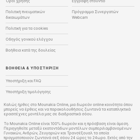
Όροι χρήσης
Εγγραφή στούντιο
Πολιτική πνευματικών
Πρόγραμμα Συνεργατών
δικαιωμάτων
Webcam
Πολιτική για τα cookies
Οδηγός γονικού ελέγχου
Βοήθεια κατά της δουλείας
ΒΟΉΘΕΙΑ
&
ΥΠΟΣΤΉΡΙΞΗ
Υποστήριξη και FAQ
Υποστήριξη τιμολόγησης
Καλώς ήρθες στο Mounakia Online, μια δωρεάν online κοινότητα όπου
μπορείς να έρθεις και να παρακολουθήσεις ζωντανά τα καταπληκτικά
ερασιτέχνες μοντέλα μας σε διαδραστικά σόου.
Το Mounakia Online είναι 100% δωρεάν και η πρόσβαση είναι άμεση.
Περιηγηθείτε μεταξύ εκατοντάδων μοντέλων συμπεριλαμβανομένων
Γυναικών, Ανδρών, Ζευγαριών και Τρανσέξουαλ τα οποία
πραγματοποιούν ζωντανά σεξ σόου 24 ώρες το 24ωρο. Εκτός από την