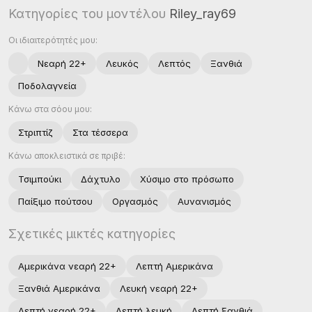
Κατηγορίες του μοντέλου
Riley_ray69
Οι ιδιαιτερότητές μου:
Νεαρή 22+
Λευκός
Λεπτός
Ξανθιά
Ποδολαγνεία
Κάνω στα σόου μου:
Στριπτίζ
Στα τέσσερα
Κάνω αποκλειστικά σε πριβέ:
Τσιμπούκι
Δάχτυλο
Χύσιμο στο πρόσωπο
Παίξιμο πούτσου
Οργασμός
Αυνανισμός
Σχετικές μικτές κατηγορίες
Αμερικάνα νεαρή 22+
Λεπτή Αμερικάνα
Ξανθιά Αμερικάνα
Λευκή νεαρή 22+
Λεπτή νεαρή 22+
Λεπτή λευκή
Λεπτή ξανθιά