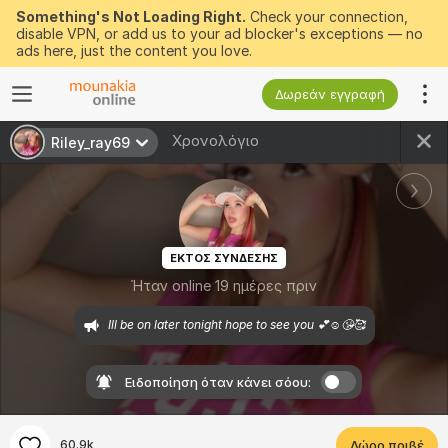
Something's Not Loading Right.
Check your connection,
disable VPN, or add us to your ad blocker's exceptions — no
ads here, just the content you love.
Δωρεάν εγγραφή
Χρονολόγιο
Riley_ray69
ΕΚΤΟΣ ΣΥΝΔΕΣΗΣ
Ήταν online 19 ημέρες πριν
Ill be on later tonight hope to see you 💕☺️😘🥰
Ειδοποίηση όταν κάνει σόου:
60.9k
Δώρο πριβέ