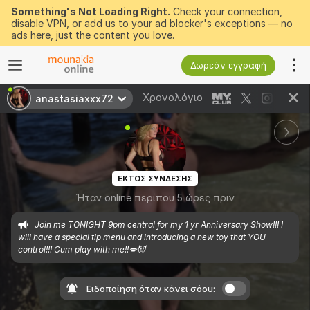
Something's Not Loading Right.
Check your connection,
disable VPN, or add us to your ad blocker's exceptions — no
ads here, just the content you love.
Δωρεάν εγγραφή
Χρονολόγιο
anastasiaxxx72
ΕΚΤΟΣ ΣΥΝΔΕΣΗΣ
Ήταν online περίπου 5 ώρες πριν
Join me TONIGHT 9pm central for my 1 yr Anniversary Show!!! I 
will have a special tip menu and introducing a new toy that YOU 
control!!! Cum play with me!!💋😈
Ειδοποίηση όταν κάνει σόου: