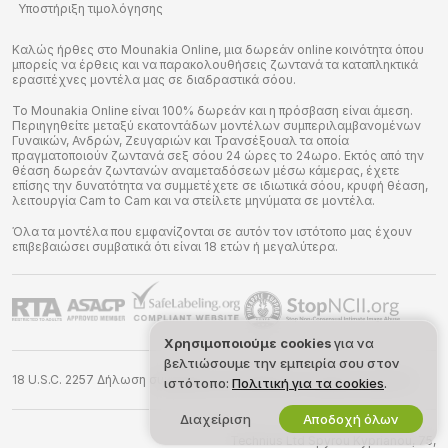
Υποστήριξη τιμολόγησης
Καλώς ήρθες στο Mounakia Online, μια δωρεάν online κοινότητα όπου
μπορείς να έρθεις και να παρακολουθήσεις ζωντανά τα καταπληκτικά
ερασιτέχνες μοντέλα μας σε διαδραστικά σόου.
Το Mounakia Online είναι 100% δωρεάν και η πρόσβαση είναι άμεση.
Περιηγηθείτε μεταξύ εκατοντάδων μοντέλων συμπεριλαμβανομένων
Γυναικών, Ανδρών, Ζευγαριών και Τρανσέξουαλ τα οποία
πραγματοποιούν ζωντανά σεξ σόου 24 ώρες το 24ωρο. Εκτός από την
θέαση δωρεάν ζωντανών αναμεταδόσεων μέσω κάμερας, έχετε
επίσης την δυνατότητα να συμμετέχετε σε ιδιωτικά σόου, κρυφή θέαση,
λειτουργία Cam to Cam και να στείλετε μηνύματα σε μοντέλα.
Όλα τα μοντέλα που εμφανίζονται σε αυτόν τον ιστότοπο μας έχουν
επιβεβαιώσει συμβατικά ότι είναι 18 ετών ή μεγαλύτερα.
Χρησιμοποιούμε cookies
για να
βελτιώσουμε την εμπειρία σου στον
18 U.S.C. 2257 Δήλωση συμμόρφωσης απαιτήσεων τήρησης αρχείων
ιστότοπο:
Πολιτική για τα cookies
.
Διαχείριση
Αποδοχή όλων