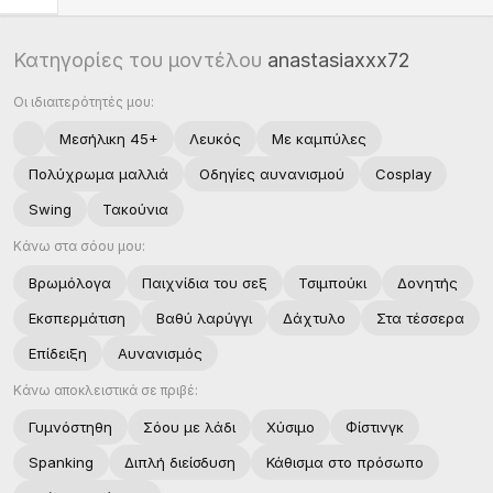
Κατηγορίες του μοντέλου
anastasiaxxx72
Οι ιδιαιτερότητές μου:
Μεσήλικη 45+
Λευκός
Με καμπύλες
Πολύχρωμα μαλλιά
Οδηγίες αυνανισμού
Cosplay
Swing
Τακούνια
Κάνω στα σόου μου:
Βρωμόλογα
Παιχνίδια του σεξ
Τσιμπούκι
Δονητής
Εκσπερμάτιση
Βαθύ λαρύγγι
Δάχτυλο
Στα τέσσερα
Επίδειξη
Αυνανισμός
Κάνω αποκλειστικά σε πριβέ:
Γυμνόστηθη
Σόου με λάδι
Χύσιμο
Φίστινγκ
Spanking
Διπλή διείσδυση
Κάθισμα στο πρόσωπο