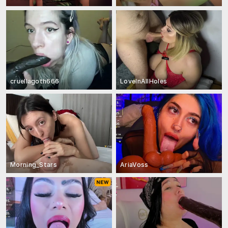
cruellagoth666
LoveInAllHoles
Morning_Stars
AriaVoss