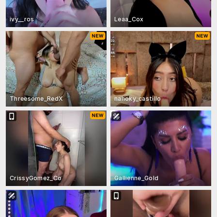
ivy__ros
Leaa_Cox
Threesome_RedX
nahoky_castillo
CrissyGomez_Co
Gallienne_Gold