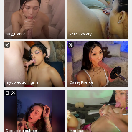
Sky_Dark7
karol-valery
mycolection_girls
CaseyPiierce
Dooubletroublee
maribad