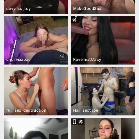
devvilss_toy
MakeGoodSex
oholiviaxoxo
RavennaDArcy
full_sex_destruction
Hall_sextape