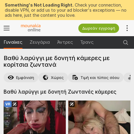
Something's Not Loading Right.
Check your connection,
disable VPN, or add us to your ad blocker's exceptions — no
ads here, just the content you love.
Δωρεάν εγγραφή
Γυναίκες
Ζευγάρια
Άντρες
Τρανς
Βαθύ λαρύγγι με δονητή κάμερες με
κορίτσια ζωντανά
Εμφάνιση
Χώρες
Τιμή και τύπος σόου
Βαθύ λαρύγγι με δονητή Ζωντανές
κάμερες