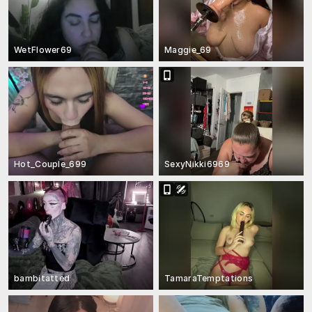
WetFlower69
Maggie_69
Hot_Couple_699
SexyNikki6969
bambitatted
TamaraTemptations