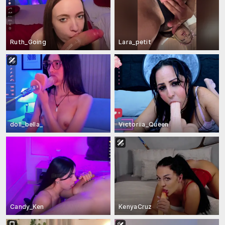
Ruth_Going
Lara_petit
doll_bella_
Victoriia_Queen
Candy_Ken
KenyaCruz