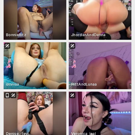
BonnieRitz
JhordanAndDanna
oliviiaa
PittAndLunaa
Denise__levi_
Veronica_leal