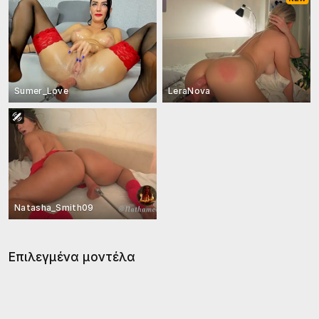
Sumer_Love
LeraNova
Natasha_Smith09
Επιλεγμένα μοντέλα