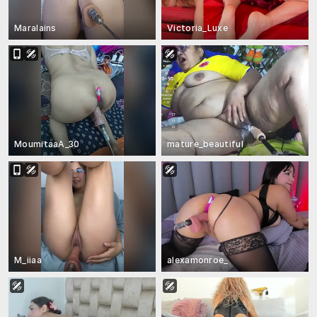
Maralains
Victoria_Luxe
MoumitaaA_30
mature_beautiful
M_iiaa
alexamonroe_