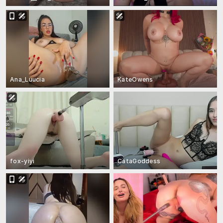
Ana_Luucia
KateOwens
fox-yiyi
CataGoddess