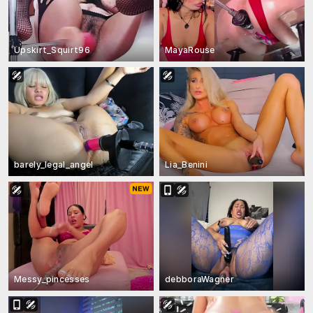
Upskirt_Squirt96
MayaRouse
barely_legal_angel
Lia_Benini
Messy_pincesses
debboraWagner