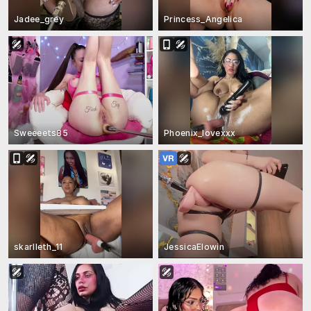
Jadee_grey
Princess_Angelica
Sweeeets85
Phoenix_lovexxx
skarlleth_11
JessicaElowin