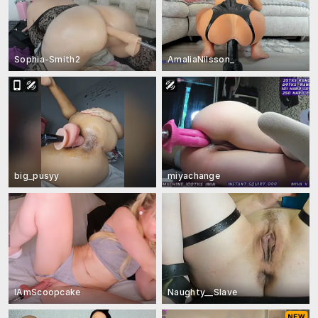
Sophia-Smith2
AmaliaNilsson_
big_pusyy
miyachange
IAmScoopcake
Naughty__Slave