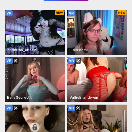
Zephirah_abney
LiaBroock
BellaSecrettt
VallieBrandwein