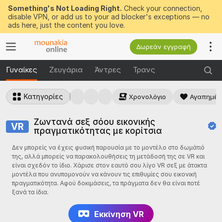
Something's Not Loading Right.
Check your connection,
disable VPN, or add us to your ad blocker's exceptions — no
ads here, just the content you love.
Δωρεάν εγγραφή
Γυναίκες
Ζευγάρια
Άντρες
Τρανς
Κατηγορίες
Χρονολόγιο
Αγαπημέν
Ζωντανά σεξ σόου εικονικής
VR
πραγματικότητας με κορίτσια
Δεν μπορείς να έχεις φυσική παρουσία με το μοντέλο στο δωμάτιό
της, αλλά μπορείς να παρακολουθήσεις τη μετάδοσή της σε VR και
είναι σχεδόν το ίδιο. Χάρισε στον εαυτό σου λίγο VR σεξ με άτακτα
μοντέλα που ανυπομονούν να κάνουν τις επιθυμίες σου εικονική
πραγματικότητα. Αφού δοκιμάσεις, τα πράγματα δεν θα είναι ποτέ
ξανά τα ίδια.
Εκκίνηση VR