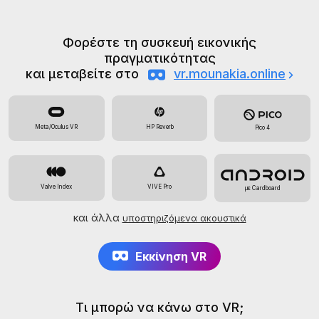
Φορέστε τη συσκευή εικονικής
πραγματικότητας
και μεταβείτε στο
vr.mounakia.online
Meta/Oculus VR
HP Reverb
Pico 4
Valve Index
VIVE Pro
με Cardboard
και άλλα
υποστηριζόμενα ακουστικά
Εκκίνηση VR
Τι μπορώ να κάνω στο VR;