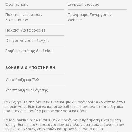
Όροι χρήσης
Εγγραφή στούντιο
Πολιτική πνευματικών
Πρόγραμμα Συνεργατών
δικαιωμάτων
Webcam
Πολιτική για τα cookies
Οδηγός γονικού ελέγχου
Βοήθεια κατά της δουλείας
ΒΟΉΘΕΙΑ
&
ΥΠΟΣΤΉΡΙΞΗ
Υποστήριξη και FAQ
Υποστήριξη τιμολόγησης
Καλώς ήρθες στο Mounakia Online, μια δωρεάν online κοινότητα όπου
μπορείς να έρθεις και να παρακολουθήσεις ζωντανά τα καταπληκτικά
ερασιτέχνες μοντέλα μας σε διαδραστικά σόου.
Το Mounakia Online είναι 100% δωρεάν και η πρόσβαση είναι άμεση.
Περιηγηθείτε μεταξύ εκατοντάδων μοντέλων συμπεριλαμβανομένων
Γυναικών, Ανδρών, Ζευγαριών και Τρανσέξουαλ τα οποία