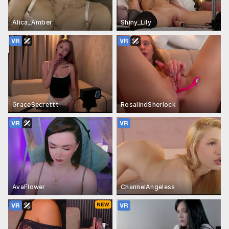
Alica_Amber
Shiny_Lily
GraceSecrettt
RosalindSherlock
AvaFlower
ChannelAngeless