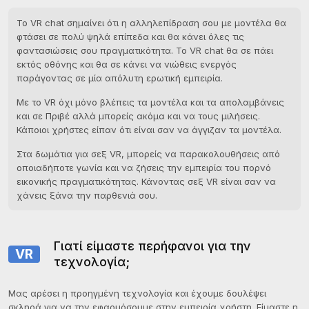
Το VR chat σημαίνει ότι η αλληλεπίδραση σου με μοντέλα θα
φτάσει σε πολύ ψηλά επίπεδα και θα κάνει όλες τις
φαντασιώσεις σου πραγματικότητα. Το VR chat θα σε πάει
εκτός οθόνης και θα σε κάνει να νιώθεις ενεργός
παράγοντας σε μία απόλυτη ερωτική εμπειρία.
Με το VR όχι μόνο βλέπεις τα μοντέλα και τα απολαμβάνεις
και σε Πριβέ αλλά μπορείς ακόμα και να τους μιλήσεις.
Κάποιοι χρήστες είπαν ότι είναι σαν να άγγιζαν τα μοντέλα.
Στα δωμάτια για σεξ VR, μπορείς να παρακολουθήσεις από
οποιαδήποτε γωνία και να ζήσεις την εμπειρία του πορνό
εικονικής πραγματικότητας. Κάνοντας σεξ VR είναι σαν να
χάνεις ξάνα την παρθενιά σου.
Γιατί είμαστε περήφανοι για την
VR
τεχνολογία;
Μας αρέσει η προηγμένη τεχνολογία και έχουμε δουλέψει
σκληρά για να την εφαρμόσουμε στην εμπειρία χρήστη. Είμαστε η