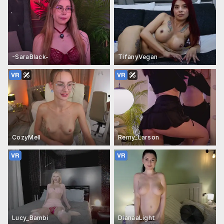
-SaraBlack-
TifanyVegan
CozyMell
Remy_Larson
Lucy_Bambi
DianaaLight