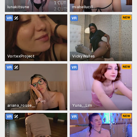
lunakitsune
miabelluci1
VortexProject
VickyWalles
ariana_rosse__
Yuna__Lim