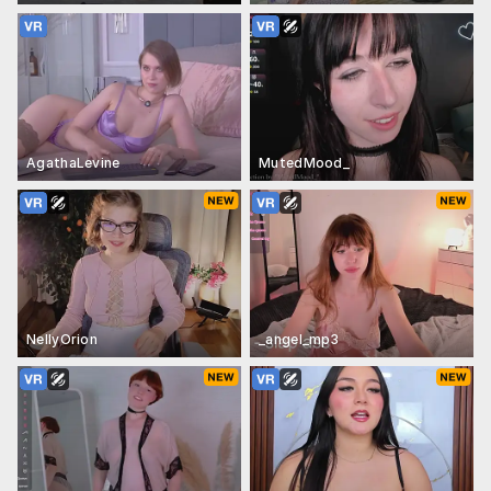
AgathaLevine
MutedMood_
NellyOrion
_angel_mp3