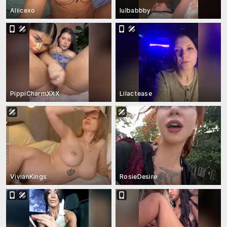
Aliicexo
lulbabbby
PippiCharmXXX
Lilactease
VivianKings
RosieDesire