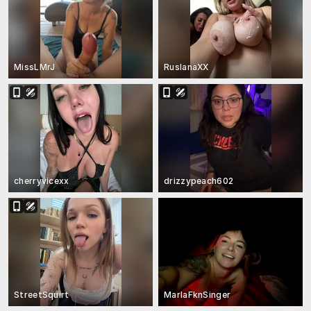
MissLMrJ
RuslanaXX
cherryvicexx
drizzypeach602
StreetSquirt
MarlaFknSinger