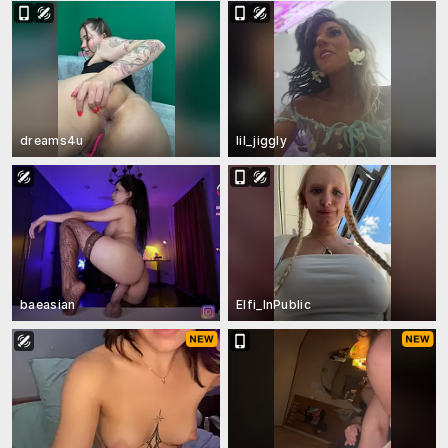
dreams4u
lil_jiggly
baeasian
Elfi_InPublic