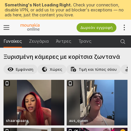
Something's Not Loading Right.
Check your connection,
disable VPN, or add us to your ad blocker's exceptions — no
ads here, just the content you love.
Δωρεάν εγγραφή
Γυναίκες
Ζευγάρια
Άντρες
Τρανς
Ξυρισμένη κάμερες με κορίτσια ζωντανά
Εμφάνιση
Χώρες
Τιμή και τύπος σόου
shaarebaare
aus_queen