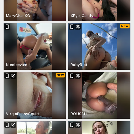
MaryChanXO
XEye_Candy
Nicoleevien
RubyRiot
VirginPussySquirt
ROUSSH