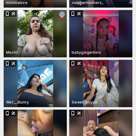
mismialove
vulagarmanners_
MariiD
babygingerboo
Wet__Bunny
Sweet-priyaa