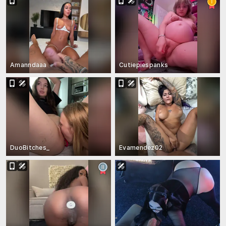
Amanndaaa
Cutiepiespanks
DuoBitches_
Evamendez02