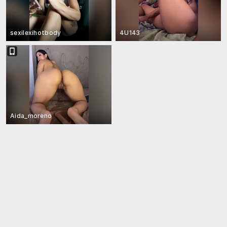
sexilexihotbody
4U143
Aida_moreno