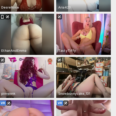
DesreRose
Aria423
EthanAndEmma
TastyTiffy
pinnnnnk
Snowbunnycake_131