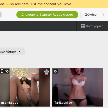
ns — no ads here, just the content you love.
Δημιουργία δωρεάν λογαριασμού
Σύνδεση
Κατηγορίες
από Αίτημα
mismialove
TariLechliter