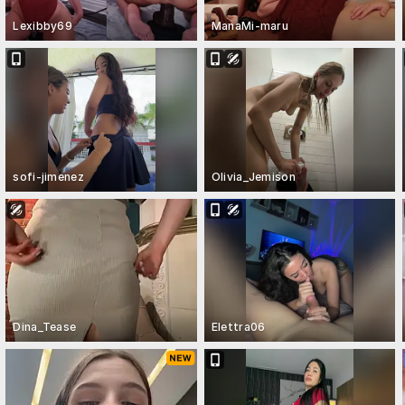
Lexibby69
ManaMi-maru
sofi-jimenez
Olivia_Jemison
Dina_Tease
Elettra06