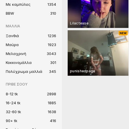
Με καμπύλες
1354
BBW
310
Lilactease
ΜΑΛΛΙΆ
Ξανθιά
1236
Μαύρα
1923
Μελαχρινή
3043
Κοκκινομάλλα
301
punishedpage
Πολύχρωμα μαλλιά
345
ΠΡΙΒΈ ΣΌΟΥ
8-12 tk
2898
16-24 tk
1885
32-60 tk
1638
90+ tk
416