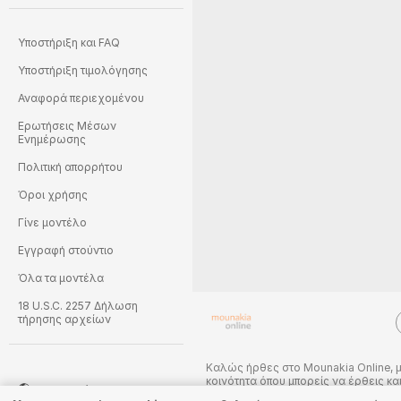
Υποστήριξη και FAQ
Υποστήριξη τιμολόγησης
Αναφορά περιεχομένου
Ερωτήσεις Μέσων
Ενημέρωσης
Πολιτική απορρήτου
Όροι χρήσης
Γίνε μοντέλο
Εγγραφή στούντιο
Όλα τα μοντέλα
18 U.S.C. 2257 Δήλωση
τήρησης αρχείων
Καλώς ήρθες στο Mounakia Online, μ
κοινότητα όπου μπορείς να έρθεις κ
Ελληνικά
ζωντανά τα καταπληκτικά ερασιτέχν