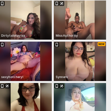
DirtytalkKaylaa
MissAuthority
sexyhotcheryl
Synners