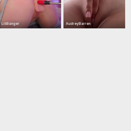
LiliBanger
AudreyBarren