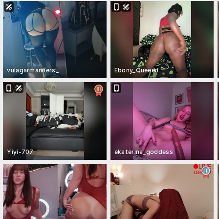
vulagarmanners_
Ebony_Queeen
Yiyi-707
ekaterina_goddess