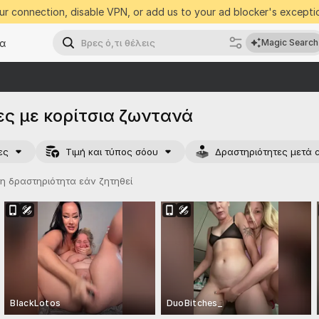
r connection, disable VPN, or add us to your ad blocker's exceptio
α
Magic Search
ς με κορίτσια ζωντανά
ες
Τιμή και τύπος σόου
Δραστηριότητες μετά 
η δραστηριότητα εάν ζητηθεί
BlackLotos
DuoBitches_