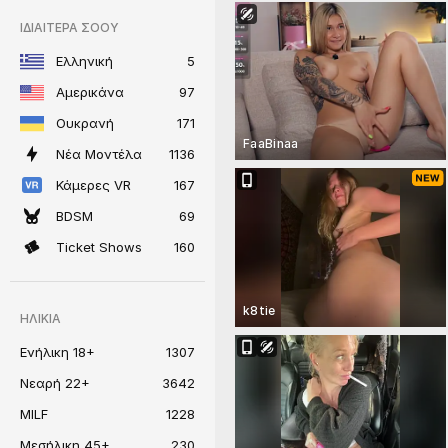
ΙΔΙΑΙΤΕΡΑ ΣΟΟΥ
Ελληνική
5
Αμερικάνα
97
Ουκρανή
171
FaaBinaa
Νέα Μοντέλα
1136
Κάμερες VR
167
BDSM
69
Ticket Shows
160
k8tie
ΗΛΙΚΊΑ
Ενήλικη 18+
1307
Νεαρή 22+
3642
MILF
1228
Μεσήλικη 45+
230