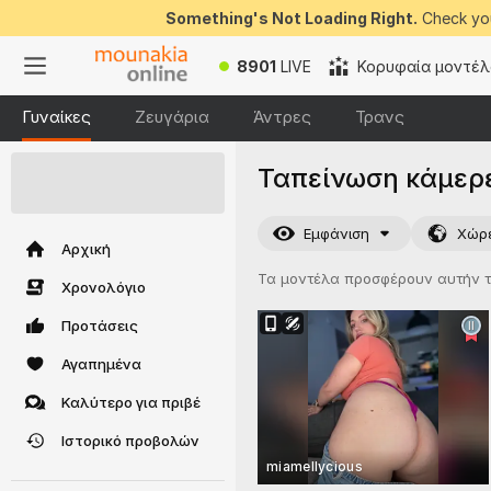
Something's Not Loading Right.
Check you
8901
LIVE
Κορυφαία μοντέλ
Γυναίκες
Ζευγάρια
Άντρες
Τρανς
Ταπείνωση κάμερε
50 ΔΩΡΕΑΝ
token
- κέρδισε τα
Εμφάνιση
Χώρ
Αρχική
Τα μοντέλα προσφέρουν αυτήν τ
Χρονολόγιο
Προτάσεις
Αγαπημένα
Καλύτερο για πριβέ
Ιστορικό προβολών
miamellycious