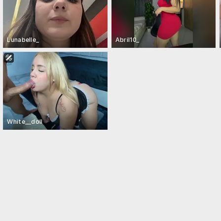
Lunabelle_
Abril10_
White__doll