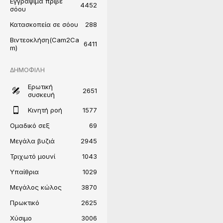
Εγγράψιμα πριβέ
4452
σόου
Κατασκοπεία σε σόου
288
Βιντεοκλήση(Cam2Ca
6411
m)
ΔΗΜΟΦΙΛΉ
Ερωτική
2651
συσκευή
Κινητή ροή
1577
Ομαδικό σεξ
69
Μεγάλα βυζιά
2945
Τριχωτό μουνί
1043
Υπαίθρια
1029
Μεγάλος κώλος
3870
Πρωκτικό
2625
Χύσιμο
3006