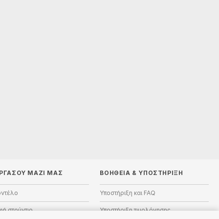
ΡΓΑΣΟΥ ΜΑΖΙ ΜΑΣ
ΒΟΉΘΕΙΑ
&
ΥΠΟΣΤΉΡΙΞΗ
οντέλο
Υποστήριξη και FAQ
ή στούντιο
Υποστήριξη τιμολόγησης