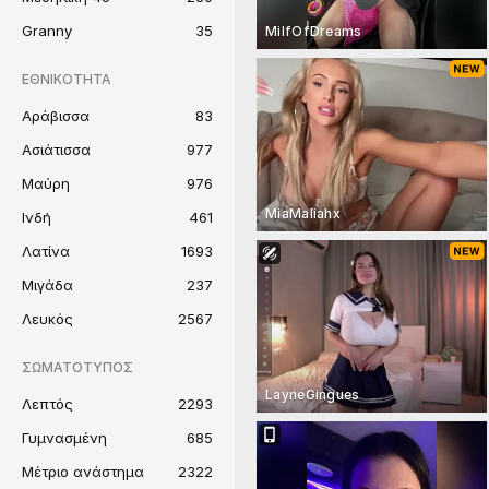
Granny
35
MilfOfDreams
ΕΘΝΙΚΌΤΗΤΑ
Αράβισσα
83
Ασιάτισσα
977
Μαύρη
976
MiaMaliahx
Ινδή
461
Λατίνα
1693
Μιγάδα
237
Λευκός
2567
ΣΩΜΑΤΌΤΥΠΟΣ
LayneGingues
Λεπτός
2293
Γυμνασμένη
685
Μέτριο ανάστημα
2322