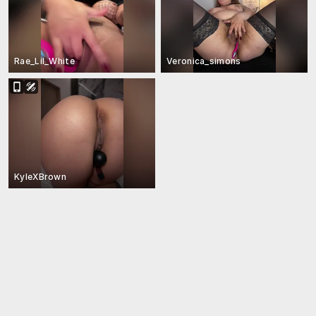
Rae_Lil_White
Veronica_simons
KyleXBrown