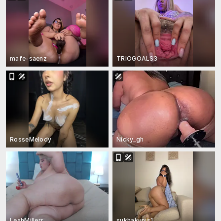
mafe-saenz
TRIOGOALS3
RosseMelody
Nicky_gh
LeahMillerr
sukhakunis1