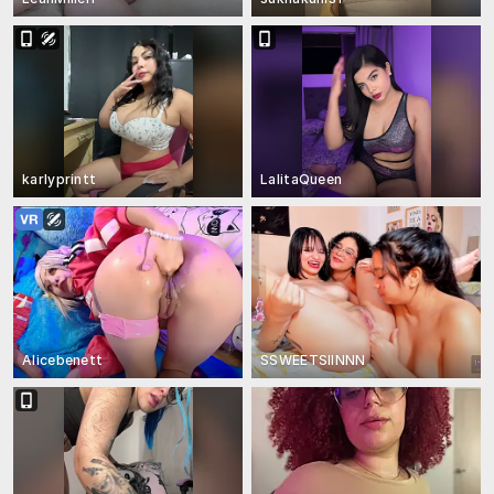
karlyprintt
LalitaQueen
Alicebenett
SSWEETSIINNN