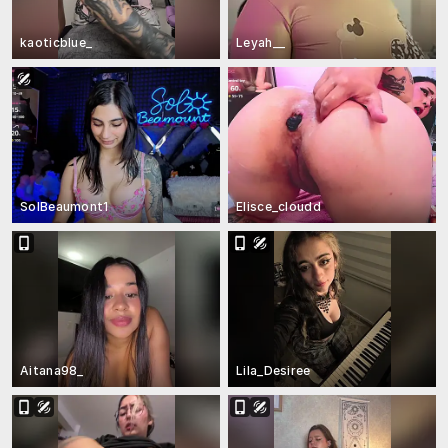
kaoticblue_
Leyah__
SolBeaumont1
Elisce_cloudd
Aitana98_
Lila_Desiree