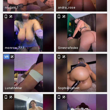
nicdani_1
andra_rose
monroe_777
Ginevrafedez
LunahMiller
Sophie-velvet