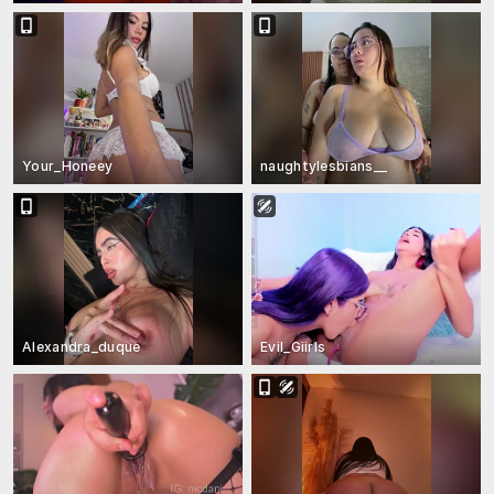
Your_Honeey
naughtylesbians__
Alexandra_duque
Evil_Giirls