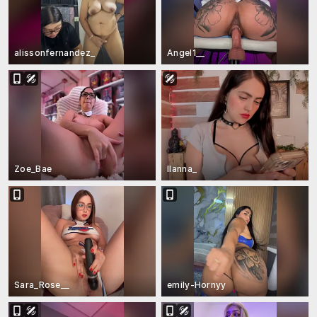
alissonfernandez_
Angel1__
Zoe_Bae
llanna_
Sara_Rose__
emily-Hornyy