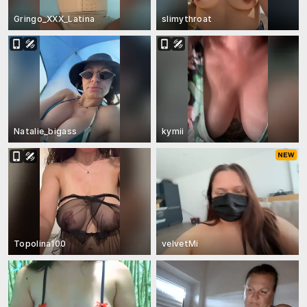
Gringo_XXX_Latina
slimythroat
Natalie_bigass
kymii
Topolina100
velvetMi