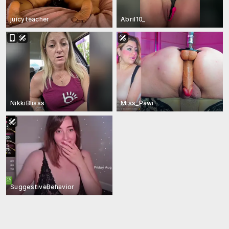
juicyteacher
Abril10_
NikkiBlisss
Miss_Pawi
SuggestiveBehavior