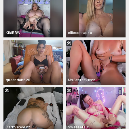
KikiBBW
ellieconradxo
queendab626
MsSecretVixen
DarkVixenEnt
Sweeeets85