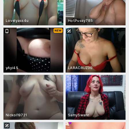
Lovelyass4u
HotPussy785
yAyi45
LARACRUZ30
Nickol19721
SamySwann