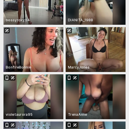
bossyroxy84
DIANITA_1988
BonfireBonnie
MarcyJones
violetaurora95
TrenaAnne