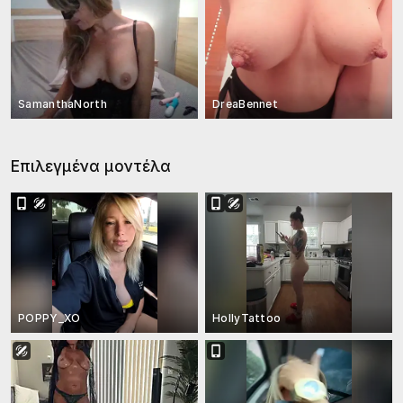
SamanthaNorth
DreaBennet
Επιλεγμένα μοντέλα
POPPY_XO
HollyTattoo