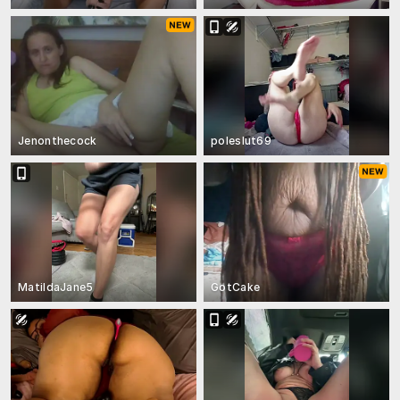
Jenonthecock
poleslut69
MatildaJane5
GotCake