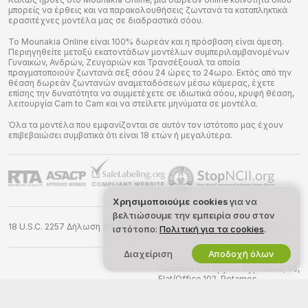
μπορείς να έρθεις και να παρακολουθήσεις ζωντανά τα καταπληκτικά
ερασιτέχνες μοντέλα μας σε διαδραστικά σόου.
Το Mounakia Online είναι 100% δωρεάν και η πρόσβαση είναι άμεση.
Περιηγηθείτε μεταξύ εκατοντάδων μοντέλων συμπεριλαμβανομένων
Γυναικών, Ανδρών, Ζευγαριών και Τρανσέξουαλ τα οποία
πραγματοποιούν ζωντανά σεξ σόου 24 ώρες το 24ωρο. Εκτός από την
θέαση δωρεάν ζωντανών αναμεταδόσεων μέσω κάμερας, έχετε
επίσης την δυνατότητα να συμμετέχετε σε ιδιωτικά σόου, κρυφή θέαση,
λειτουργία Cam to Cam και να στείλετε μηνύματα σε μοντέλα.
Όλα τα μοντέλα που εμφανίζονται σε αυτόν τον ιστότοπο μας έχουν
επιβεβαιώσει συμβατικά ότι είναι 18 ετών ή μεγαλύτερα.
Χρησιμοποιούμε cookies
για να
βελτιώσουμε την εμπειρία σου στον
18 U.S.C. 2257 Δήλωση συμμόρφωσης απαιτήσεων τήρησης αρχείων
ιστότοπο:
Πολιτική για τα cookies
.
Διαχείριση
Αποδοχή όλων
©
2026
mounakia.online