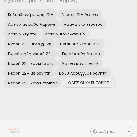
Σχετικές μικτές κατηγορίες
Κολομβιανή νεαρή 22+
Νεαρή 22+ Λατίνα
Λατίνα με βαθύ λαρύγγι
Λατίνα στα τέσσερα
Λατίνα κέρατο
Λατίνα ποδολαγνεία
Νεαρή 22+ μελαχρινή
Hardcore νεαρή 22+
Γυμνόστηθη νεαρή 22+
Γυμνόστηθη Λατίνα
Νεαρή 22+ κάνει twerk
Λατίνα κάνει twerk
Νεαρή 22+ με δονητή
Βαθύ λαρύγγι με δονητή
ΟΛΕΣ ΟΙ ΚΑΤΗΓΟΡΙΕΣ
Νεαρή 22+ κάνει στριπτίζ
Ελληνικά