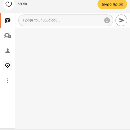
68.5k
Δώρο πριβέ