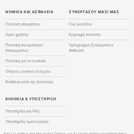
ΝΟΜΙΚΑ ΚΑΙ ΑΣΦΑΛΕΙΑ
ΣΥΝΕΡΓΑΣΟΥ ΜΑΖΙ ΜΑΣ
Πολιτική απορρήτου
Γίνε μοντέλο
Όροι χρήσης
Εγγραφή στούντιο
Πολιτική πνευματικών
Πρόγραμμα Συνεργατών
δικαιωμάτων
Webcam
Πολιτική για τα cookies
Οδηγός γονικού ελέγχου
Βοήθεια κατά της δουλείας
ΒΟΉΘΕΙΑ
&
ΥΠΟΣΤΉΡΙΞΗ
Υποστήριξη και FAQ
Υποστήριξη τιμολόγησης
Καλώς ήρθες στο Mounakia Online, μια δωρεάν online κοινότητα όπου