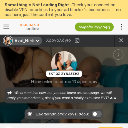
Something's Not Loading Right.
Check your connection,
disable VPN, or add us to your ad blocker's exceptions — no
ads here, just the content you love.
Δωρεάν εγγραφή
Χρονολόγιο
Azul_Nick
ΕΚΤΟΣ ΣΥΝΔΕΣΗΣ
Ήταν online περίπου 13 ώρες πριν
We are not live now, but you can leave us a message, we will 
reply you immediately, also if you want a totally exclusive PVT! 🔥🔥
Ειδοποίηση όταν κάνει σόου: