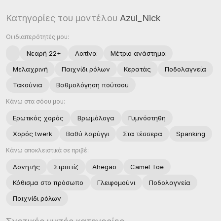
Κατηγορίες του μοντέλου
Azul_Nick
Οι ιδιαιτερότητές μου:
Νεαρή 22+
Λατίνα
Μέτριο ανάστημα
Μελαχρινή
Παιχνίδι ρόλων
Κερατάς
Ποδολαγνεία
Τακούνια
Βαθμολόγηση πούτσου
Κάνω στα σόου μου:
Ερωτικός χoρός
Βρωμόλογα
Γυμνόστηθη
Χορός twerk
Βαθύ λαρύγγι
Στα τέσσερα
Spanking
Κάνω αποκλειστικά σε πριβέ:
Δονητής
Στριπτίζ
Ahegao
Camel Toe
Κάθισμα στο πρόσωπο
Γλειφομούνι
Ποδολαγνεία
Παιχνίδι ρόλων